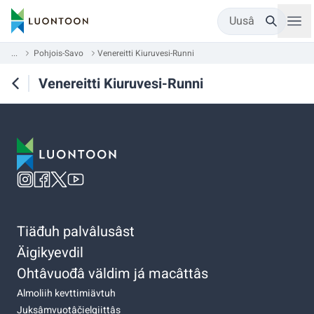
Uusâ
...
Pohjois-Savo
Venereitti Kiuruvesi-Runni
Venereitti Kiuruvesi-Runni
Tiäđuh palvâlusâst
Äigikyevdil
Ohtâvuođâ väldim já macâttâs
Almoliih kevttimiävtuh
Juksâmvuotâčielgiittâs