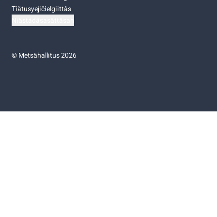
Tiätusyejičielgiittâs
Niästádâsasâttâsah
©
Metsähallitus 2026