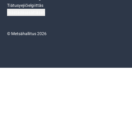
Tiätusyejičielgiittâs
Niästádâsasâttâsah
©
Metsähallitus 2026