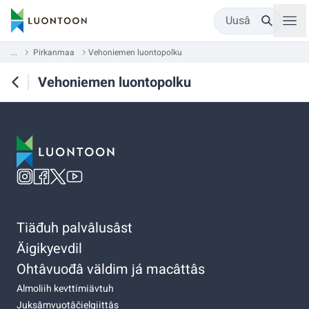
Uusâ
...
Pirkanmaa
Vehoniemen luontopolku
Vehoniemen luontopolku
Tiäđuh palvâlusâst
Äigikyevdil
Ohtâvuođâ väldim já macâttâs
Almoliih kevttimiävtuh
Juksâmvuotâčielgiittâs