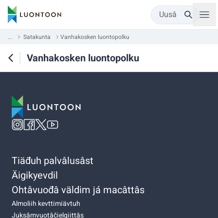
Uusâ
...
Satakunta
Vanhakosken luontopolku
Vanhakosken luontopolku
Tiäđuh palvâlusâst
Äigikyevdil
Ohtâvuođâ väldim já macâttâs
Almoliih kevttimiävtuh
Juksâmvuotâčielgiittâs