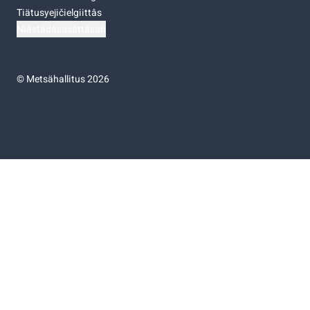
Tiätusyejičielgiittâs
Niästádâsasâttâsah
©
Metsähallitus 2026