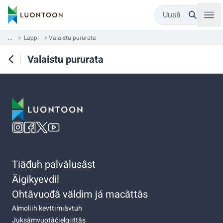
Uusâ
...
Lappi
Valaistu pururata
Valaistu pururata
Tiäđuh palvâlusâst
Äigikyevdil
Ohtâvuođâ väldim já macâttâs
Almoliih kevttimiävtuh
Juksâmvuotâčielgiittâs