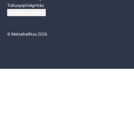
Tiätusyejičielgiittâs
Niästádâsasâttâsah
©
Metsähallitus 2026