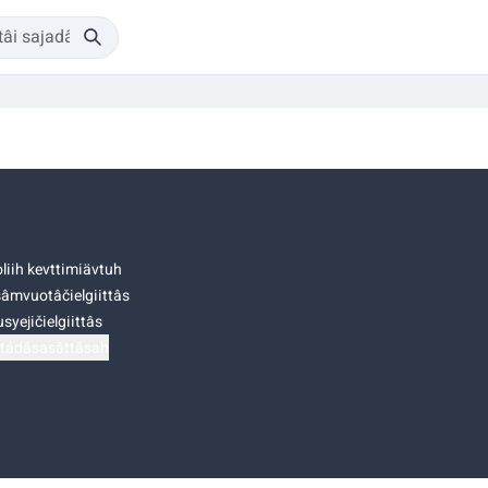
liih kevttimiävtuh
âmvuotâčielgiittâs
syejičielgiittâs
tádâsasâttâsah