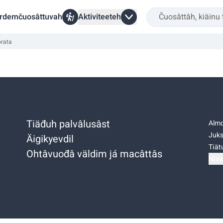
rdemčuosâttuvah
Aktiviteeteh
rata
Tiäđuh palvâlusâst
Almo
Juks
Äigikyevdil
Tiätu
Ohtâvuođâ väldim já macâttâs
Niäs