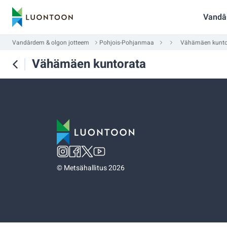
Vandâ
Vandârdem & olgon jotteem
Pohjois-Pohjanmaa
Vähämäen kunto
Vähämäen kuntorata
©
Metsähallitus 2026