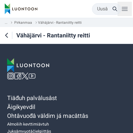
Uusâ
...
Pirkanmaa
Vähäjärvi - Rantaniitty reitti
Vähäjärvi - Rantaniitty reitti
Tiäđuh palvâlusâst
Äigikyevdil
Ohtâvuođâ väldim já macâttâs
Almoliih kevttimiävtuh
Juksâmvuotâčielgiittâs