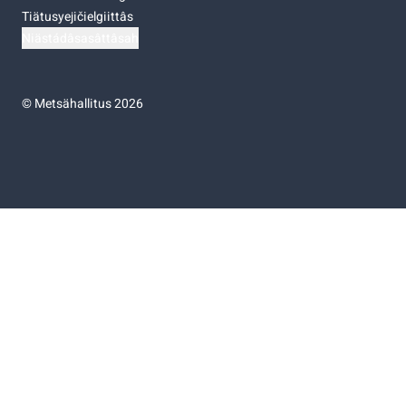
Tiätusyejičielgiittâs
Niästádâsasâttâsah
©
Metsähallitus 2026