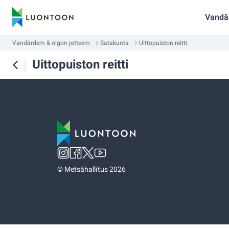
Vandâ
Vandârdem & olgon jotteem
Satakunta
Uittopuiston reitti
Uittopuiston reitti
©
Metsähallitus 2026