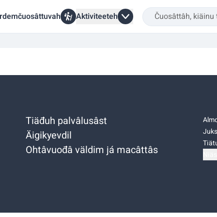
rdemčuosâttuvah
Aktiviteeteh
Tiäđuh palvâlusâst
Almo
Juks
Äigikyevdil
Tiätu
Ohtâvuođâ väldim já macâttâs
Niäs