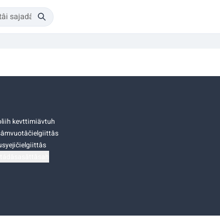
liih kevttimiävtuh
âmvuotâčielgiittâs
syejičielgiittâs
tádâsasâttâsah