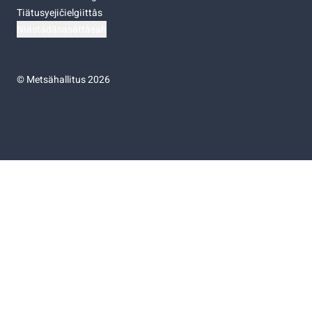
Tiätusyejičielgiittâs
Niästádâsasâttâsah
©
Metsähallitus 2026