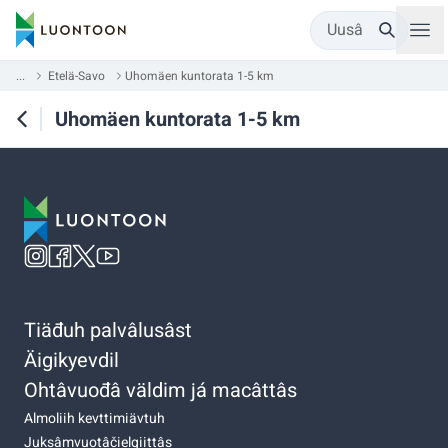
Uusâ
...
Etelä-Savo
Uhomäen kuntorata 1-5 km
Uhomäen kuntorata 1-5 km
Tiäđuh palvâlusâst
Äigikyevdil
Ohtâvuođâ väldim já macâttâs
Almoliih kevttimiävtuh
Juksâmvuotâčielgiittâs