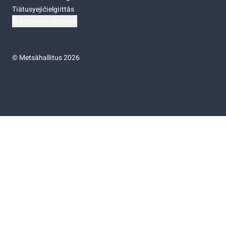
Tiätusyejičielgiittâs
Niästádâsasâttâsah
©
Metsähallitus 2026