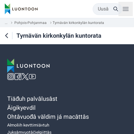
Uusâ
...
Pohjois-Pohjanmaa
Tyrnävän kirkonkylän kuntorata
Tyrnävän kirkonkylän kuntorata
Tiäđuh palvâlusâst
Äigikyevdil
Ohtâvuođâ väldim já macâttâs
Almoliih kevttimiävtuh
Juksâmvuotâčielgiittâs