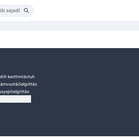
liih kevttimiävtuh
âmvuotâčielgiittâs
syejičielgiittâs
tádâsasâttâsah