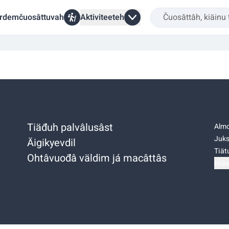
rdemčuosâttuvah
Aktiviteeteh
Tiäđuh palvâlusâst
Almo
Juks
Äigikyevdil
Tiätu
Ohtâvuođâ väldim já macâttâs
Niäs