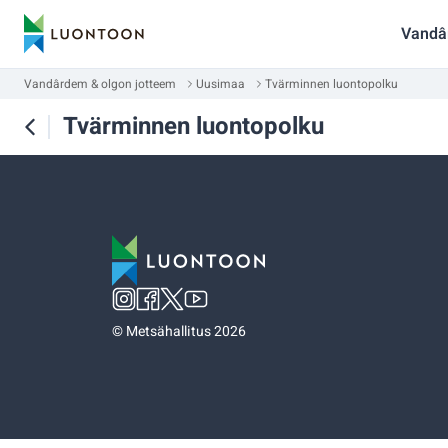
Vandâ
Vandârdem & olgon jotteem
Uusimaa
Tvärminnen luontopolku
Tvärminnen luontopolku
©
Metsähallitus 2026