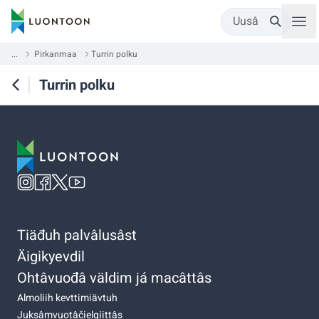
Uusâ
...
Pirkanmaa
Turrin polku
Turrin polku
Tiäđuh palvâlusâst
Äigikyevdil
Ohtâvuođâ väldim já macâttâs
Almoliih kevttimiävtuh
Juksâmvuotâčielgiittâs