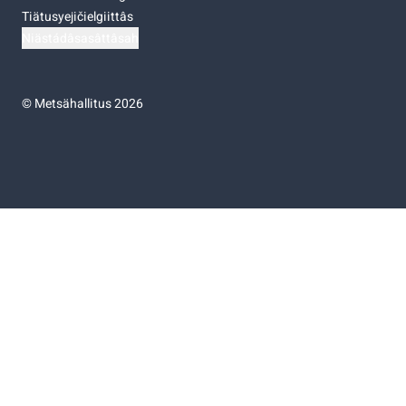
Tiätusyejičielgiittâs
Niästádâsasâttâsah
©
Metsähallitus 2026