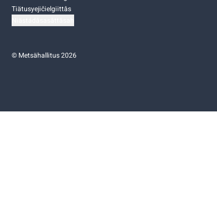
Tiätusyejičielgiittâs
Niästádâsasâttâsah
©
Metsähallitus 2026