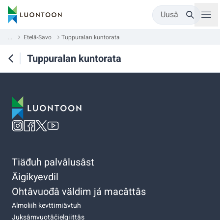
Uusâ
...
Etelä-Savo
Tuppuralan kuntorata
Tuppuralan kuntorata
Tiäđuh palvâlusâst
Äigikyevdil
Ohtâvuođâ väldim já macâttâs
Almoliih kevttimiävtuh
Juksâmvuotâčielgiittâs