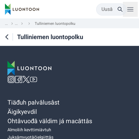
Uusâ
...
...
Tulliniemen luontopolku
Tulliniemen luontopolku
Tiäđuh palvâlusâst
Äigikyevdil
Ohtâvuođâ väldim já macâttâs
Almoliih kevttimiävtuh
Juksâmvuotâčielgiittâs