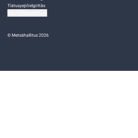
Tiätusyejičielgiittâs
Niästádâsasâttâsah
©
Metsähallitus 2026