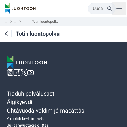
Uusâ
...
...
Totin luontopolku
Totin luontopolku
Tiäđuh palvâlusâst
Äigikyevdil
Ohtâvuođâ väldim já macâttâs
Almoliih kevttimiävtuh
Juksâmvuotâčielgiittâs