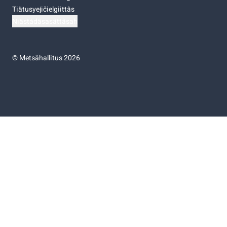
Tiätusyejičielgiittâs
Niästádâsasâttâsah
©
Metsähallitus 2026