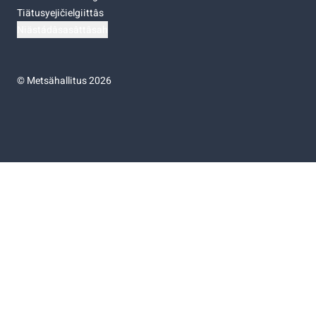
Tiätusyejičielgiittâs
Niästádâsasâttâsah
©
Metsähallitus 2026