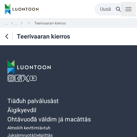
Uusâ
...
...
Teerivaaran kierros
Teerivaaran kierros
Tiäđuh palvâlusâst
Äigikyevdil
Ohtâvuođâ väldim já macâttâs
Almoliih kevttimiävtuh
Juksâmvuotâčielgiittâs