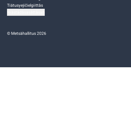
Tiätusyejičielgiittâs
Niästádâsasâttâsah
©
Metsähallitus 2026