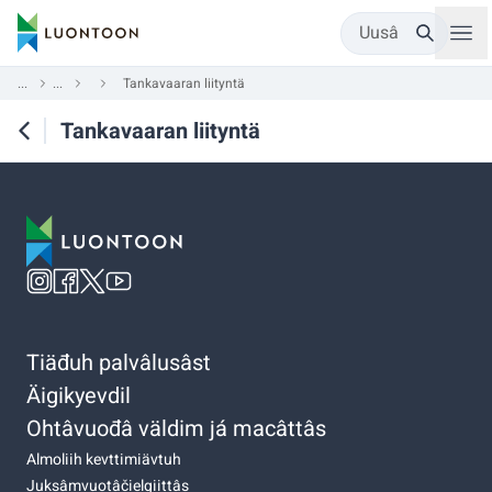
Uusâ
...
...
Tankavaaran liityntä
Tankavaaran liityntä
Tiäđuh palvâlusâst
Äigikyevdil
Ohtâvuođâ väldim já macâttâs
Almoliih kevttimiävtuh
Juksâmvuotâčielgiittâs