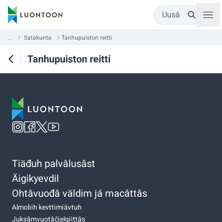
Uusâ
...
Satakunta
Tanhupuiston reitti
Tanhupuiston reitti
Tiäđuh palvâlusâst
Äigikyevdil
Ohtâvuođâ väldim já macâttâs
Almoliih kevttimiävtuh
Juksâmvuotâčielgiittâs