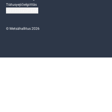
Tiätusyejičielgiittâs
Niästádâsasâttâsah
©
Metsähallitus 2026