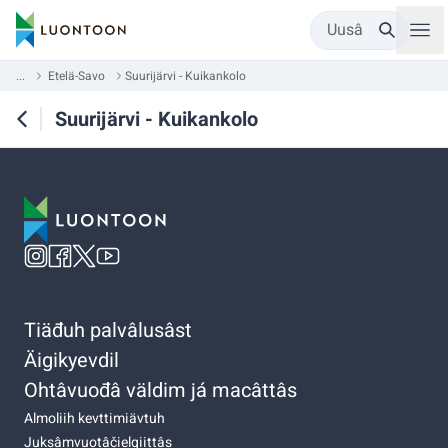
Uusâ
...
Etelä-Savo
Suurijärvi - Kuikankolo
Suurijärvi - Kuikankolo
Tiäđuh palvâlusâst
Äigikyevdil
Ohtâvuođâ väldim já macâttâs
Almoliih kevttimiävtuh
Juksâmvuotâčielgiittâs