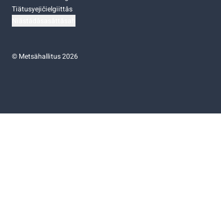
Tiätusyejičielgiittâs
Niästádâsasâttâsah
©
Metsähallitus 2026