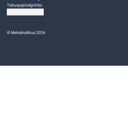
Tiätusyejičielgiittâs
Niästádâsasâttâsah
©
Metsähallitus 2026