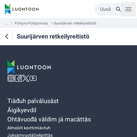
Uusâ
...
Pohjois-Pohjanmaa
Suurijärven retkeilyreitistö
Suurijärven retkeilyreitistö
Tiäđuh palvâlusâst
Äigikyevdil
Ohtâvuođâ väldim já macâttâs
Almoliih kevttimiävtuh
Juksâmvuotâčielgiittâs