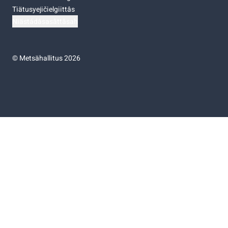
Tiätusyejičielgiittâs
Niästádâsasâttâsah
©
Metsähallitus 2026