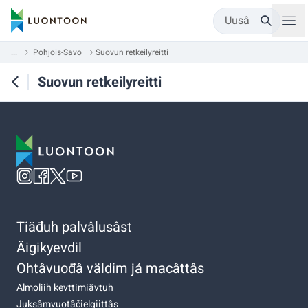
Uusâ
...
Pohjois-Savo
Suovun retkeilyreitti
Suovun retkeilyreitti
Tiäđuh palvâlusâst
Äigikyevdil
Ohtâvuođâ väldim já macâttâs
Almoliih kevttimiävtuh
Juksâmvuotâčielgiittâs