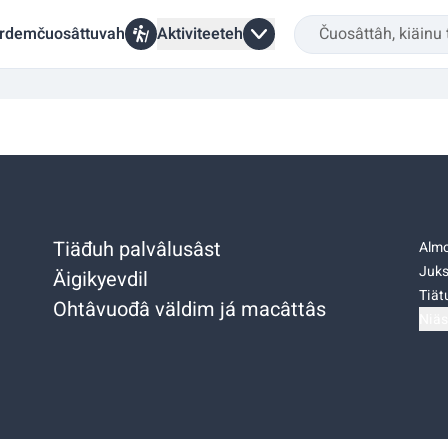
rdemčuosâttuvah
Aktiviteeteh
Tiäđuh palvâlusâst
Almo
Juks
Äigikyevdil
Tiätu
Ohtâvuođâ väldim já macâttâs
Niäs