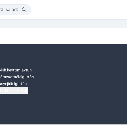
liih kevttimiävtuh
âmvuotâčielgiittâs
syejičielgiittâs
tádâsasâttâsah