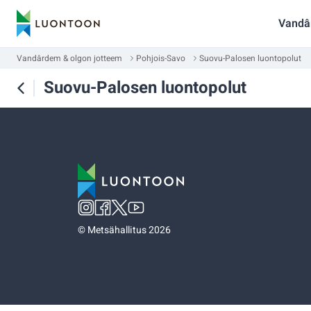
Vandâ
Vandârdem & olgon jotteem
Pohjois-Savo
Suovu-Palosen luontopolut
Suovu-Palosen luontopolut
©
Metsähallitus 2026