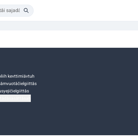
liih kevttimiävtuh
âmvuotâčielgiittâs
syejičielgiittâs
tádâsasâttâsah