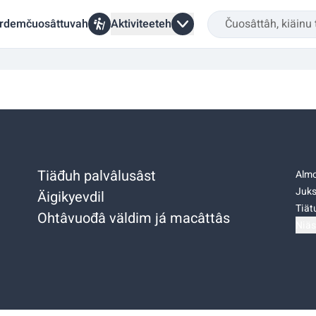
rdemčuosâttuvah
Aktiviteeteh
Tiäđuh palvâlusâst
Almo
Juks
Äigikyevdil
Tiätu
Ohtâvuođâ väldim já macâttâs
Niäs