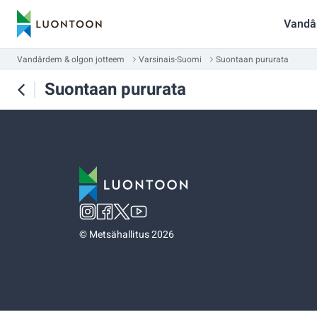
Vandâ
Vandârdem & olgon jotteem
Varsinais-Suomi
Suontaan pururata
Suontaan pururata
©
Metsähallitus 2026