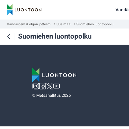
Vandâ
Vandârdem & olgon jotteem
Uusimaa
Suomiehen luontopolku
Suomiehen luontopolku
©
Metsähallitus 2026