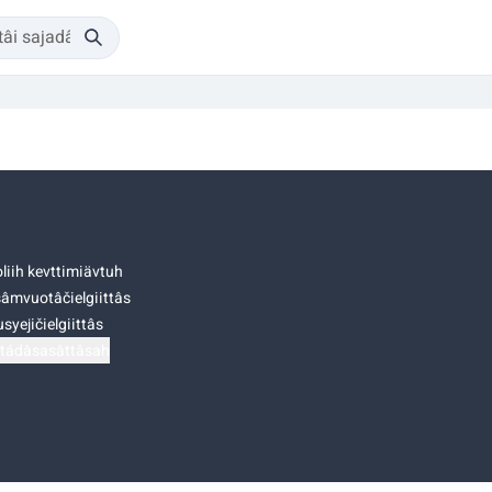
liih kevttimiävtuh
âmvuotâčielgiittâs
syejičielgiittâs
tádâsasâttâsah