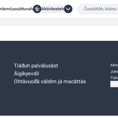
rdemčuosâttuvah
Aktiviteeteh
Tiäđuh palvâlusâst
Almo
Juks
Äigikyevdil
Tiätu
Ohtâvuođâ väldim já macâttâs
Niäs