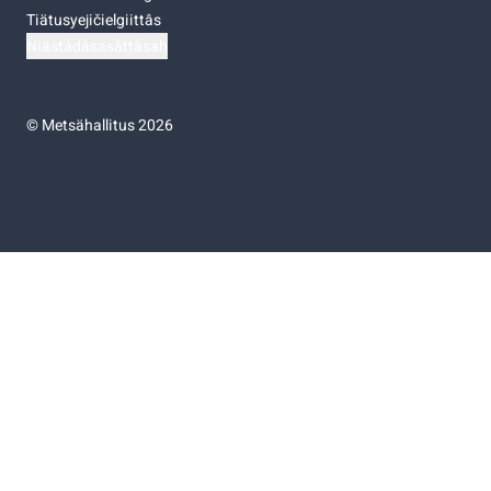
Tiätusyejičielgiittâs
Niästádâsasâttâsah
©
Metsähallitus 2026