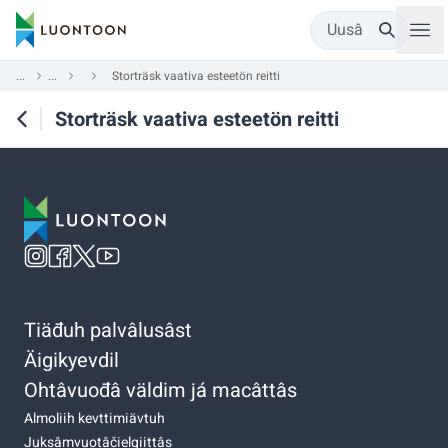
Uusâ
...
...
Storträsk vaativa esteetön reitti
Storträsk vaativa esteetön reitti
Tiäđuh palvâlusâst
Äigikyevdil
Ohtâvuođâ väldim já macâttâs
Almoliih kevttimiävtuh
Juksâmvuotâčielgiittâs