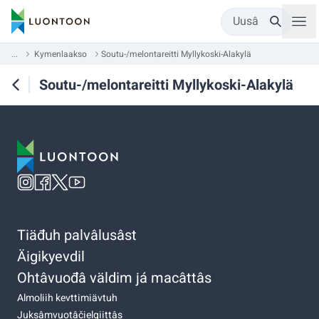
Uusâ
...
Kymenlaakso
Soutu-/melontareitti Myllykoski-Alakylä
Soutu-/melontareitti Myllykoski-Alakylä
Tiäđuh palvâlusâst
Äigikyevdil
Ohtâvuođâ väldim já macâttâs
Almoliih kevttimiävtuh
Juksâmvuotâčielgiittâs