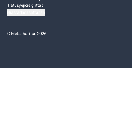
Tiätusyejičielgiittâs
Niästádâsasâttâsah
©
Metsähallitus 2026