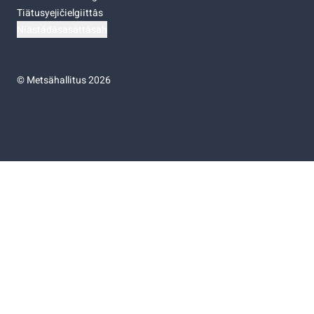
Tiätusyejičielgiittâs
Niästádâsasâttâsah
©
Metsähallitus 2026