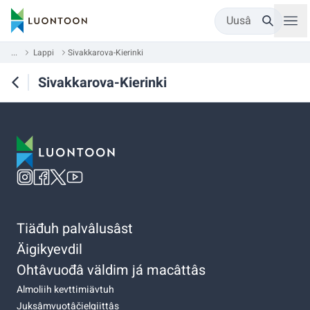
Uusâ
...
Lappi
Sivakkarova-Kierinki
Sivakkarova-Kierinki
Tiäđuh palvâlusâst
Äigikyevdil
Ohtâvuođâ väldim já macâttâs
Almoliih kevttimiävtuh
Juksâmvuotâčielgiittâs