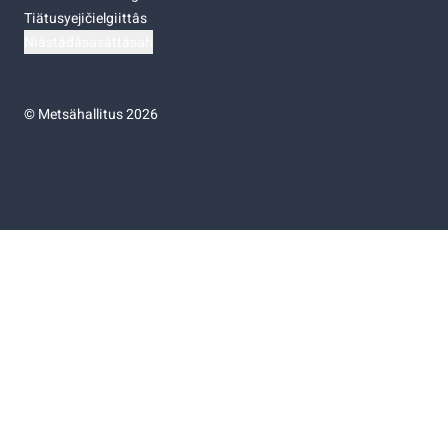
Tiätusyejičielgiittâs
Niästádâsasâttâsah
©
Metsähallitus 2026