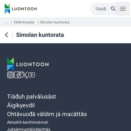
Uusâ
...
Etelä-Karjala
Simolan kuntorata
Simolan kuntorata
Tiäđuh palvâlusâst
Äigikyevdil
Ohtâvuođâ väldim já macâttâs
Almoliih kevttimiävtuh
Juksâmvuotâčielgiittâs