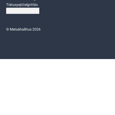
Tiätusyejičielgiittâs
Niästádâsasâttâsah
©
Metsähallitus 2026