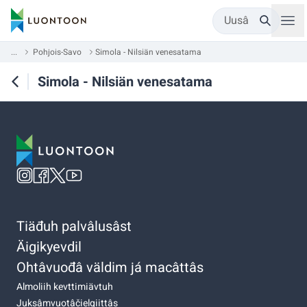
Uusâ
...
Pohjois-Savo
Simola - Nilsiän venesatama
Simola - Nilsiän venesatama
Tiäđuh palvâlusâst
Äigikyevdil
Ohtâvuođâ väldim já macâttâs
Almoliih kevttimiävtuh
Juksâmvuotâčielgiittâs