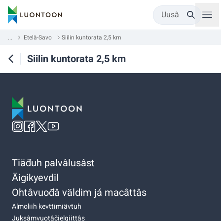
Uusâ
...
Etelä-Savo
Siilin kuntorata 2,5 km
Siilin kuntorata 2,5 km
Tiäđuh palvâlusâst
Äigikyevdil
Ohtâvuođâ väldim já macâttâs
Almoliih kevttimiävtuh
Juksâmvuotâčielgiittâs