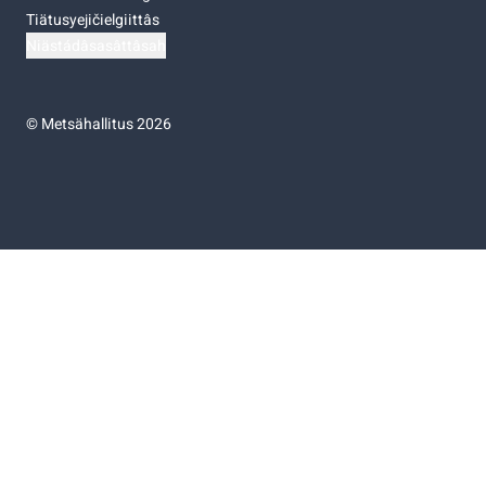
Tiätusyejičielgiittâs
Niästádâsasâttâsah
©
Metsähallitus 2026