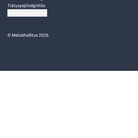
Tiätusyejičielgiittâs
Niästádâsasâttâsah
©
Metsähallitus 2026