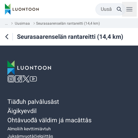
Uusâ
...
Uusimaa
Seurasaarenselän rantareitti (14,4 km)
Seurasaarenselän rantareitti (14,4 km)
Tiäđuh palvâlusâst
Äigikyevdil
Ohtâvuođâ väldim já macâttâs
Almoliih kevttimiävtuh
Juksâmvuotâčielgiittâs