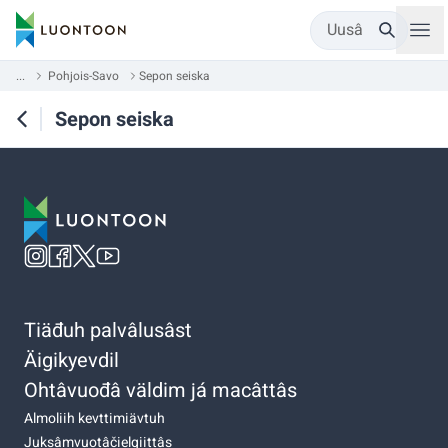
Uusâ
...
Pohjois-Savo
Sepon seiska
Sepon seiska
Tiäđuh palvâlusâst
Äigikyevdil
Ohtâvuođâ väldim já macâttâs
Almoliih kevttimiävtuh
Juksâmvuotâčielgiittâs