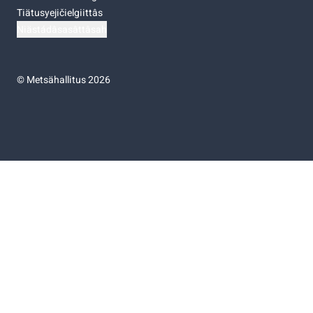
Tiätusyejičielgiittâs
Niästádâsasâttâsah
©
Metsähallitus 2026