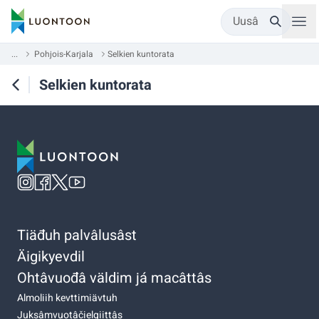
Uusâ
...
Pohjois-Karjala
Selkien kuntorata
Selkien kuntorata
Tiäđuh palvâlusâst
Äigikyevdil
Ohtâvuođâ väldim já macâttâs
Almoliih kevttimiävtuh
Juksâmvuotâčielgiittâs