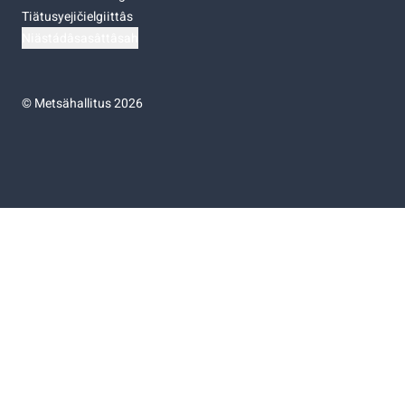
Tiätusyejičielgiittâs
Niästádâsasâttâsah
©
Metsähallitus 2026