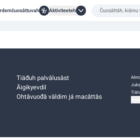
rdemčuosâttuvah
Aktiviteeteh
Tiäđuh palvâlusâst
Almo
Juks
Äigikyevdil
Tiätu
Ohtâvuođâ väldim já macâttâs
Niäs