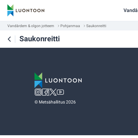
Vandâ
Vandârdem & olgon jotteem
Pohjanmaa
Saukonreitti
Saukonreitti
©
Metsähallitus 2026