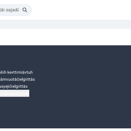
liih kevttimiävtuh
âmvuotâčielgiittâs
syejičielgiittâs
tádâsasâttâsah