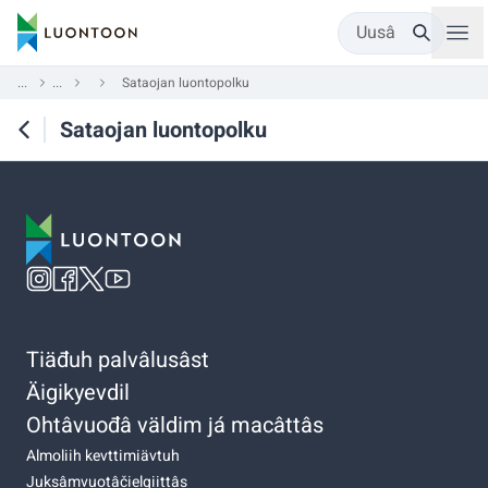
Uusâ
...
...
Sataojan luontopolku
Sataojan luontopolku
Tiäđuh palvâlusâst
Äigikyevdil
Ohtâvuođâ väldim já macâttâs
Almoliih kevttimiävtuh
Juksâmvuotâčielgiittâs