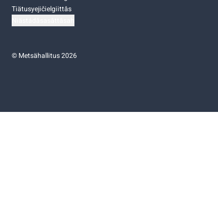
Tiätusyejičielgiittâs
Niästádâsasâttâsah
©
Metsähallitus 2026