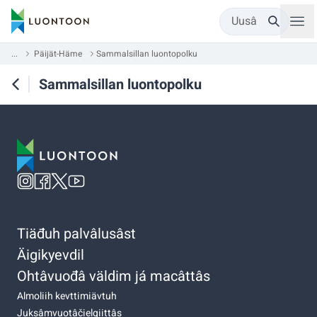
Uusâ
...
Päijät-Häme
Sammalsillan luontopolku
Sammalsillan luontopolku
Tiäđuh palvâlusâst
Äigikyevdil
Ohtâvuođâ väldim já macâttâs
Almoliih kevttimiävtuh
Juksâmvuotâčielgiittâs