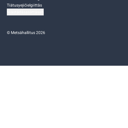
Tiätusyejičielgiittâs
Niästádâsasâttâsah
©
Metsähallitus 2026