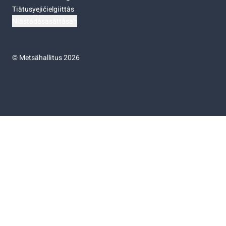
Tiätusyejičielgiittâs
Niästádâsasâttâsah
©
Metsähallitus 2026