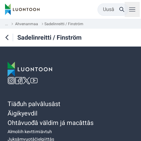
Uusâ
...
Ahvenanmaa
Sadelinreitti / Finström
Sadelinreitti / Finström
Tiäđuh palvâlusâst
Äigikyevdil
Ohtâvuođâ väldim já macâttâs
Almoliih kevttimiävtuh
Juksâmvuotâčielgiittâs