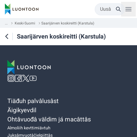
Uusâ
...
Keski-Suomi
Saarijärven koskireitti (Karstula)
Saarijärven koskireitti (Karstula)
Tiäđuh palvâlusâst
Äigikyevdil
Ohtâvuođâ väldim já macâttâs
Almoliih kevttimiävtuh
Juksâmvuotâčielgiittâs