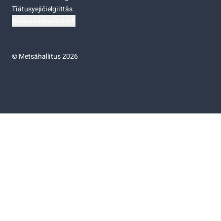
Tiätusyejičielgiittâs
Niästádâsasâttâsah
©
Metsähallitus 2026