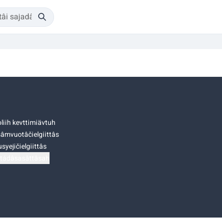
liih kevttimiävtuh
âmvuotâčielgiittâs
syejičielgiittâs
tádâsasâttâsah