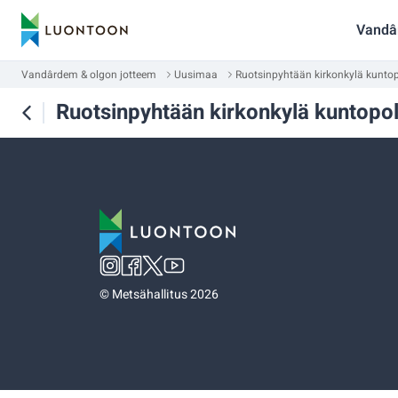
Vandâ
Vandârdem & olgon jotteem
Uusimaa
Ruotsinpyhtään kirkonkylä kunto
Ruotsinpyhtään kirkonkylä kuntopo
©
Metsähallitus 2026