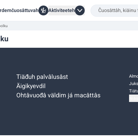
rdemčuosâttuvah
Aktiviteeteh
polku
lku
Tiäđuh palvâlusâst
Almo
Juks
Äigikyevdil
Tiätu
Ohtâvuođâ väldim já macâttâs
Niäs