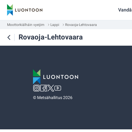
Vandâ
Moottorkiälháin vyeijim
Lappi
Rovaoja-Lehtovaara
Rovaoja-Lehtovaara
©
Metsähallitus 2026