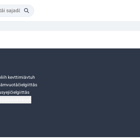
liih kevttimiävtuh
âmvuotâčielgiittâs
syejičielgiittâs
tádâsasâttâsah