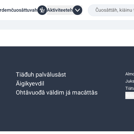
rdemčuosâttuvah
Aktiviteeteh
Tiäđuh palvâlusâst
Almo
Juks
Äigikyevdil
Tiätu
Ohtâvuođâ väldim já macâttâs
Niäs