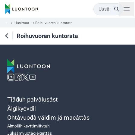
Uusâ
...
Uusimaa
Roihuvuoren kuntorata
Roihuvuoren kuntorata
Tiäđuh palvâlusâst
Äigikyevdil
Ohtâvuođâ väldim já macâttâs
Almoliih kevttimiävtuh
Juksâmvuotâčielgiittâs