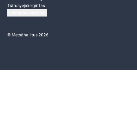
Tiätusyejičielgiittâs
Niästádâsasâttâsah
©
Metsähallitus 2026