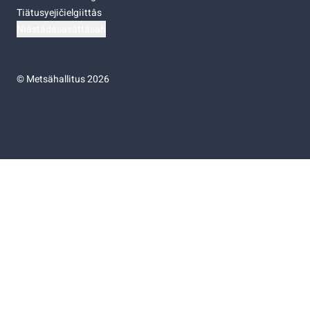
Tiätusyejičielgiittâs
Niästádâsasâttâsah
©
Metsähallitus 2026