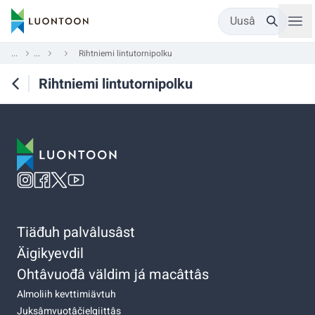
Uusâ
...
...
Rihtniemi lintutornipolku
Rihtniemi lintutornipolku
Tiäđuh palvâlusâst
Äigikyevdil
Ohtâvuođâ väldim já macâttâs
Almoliih kevttimiävtuh
Juksâmvuotâčielgiittâs