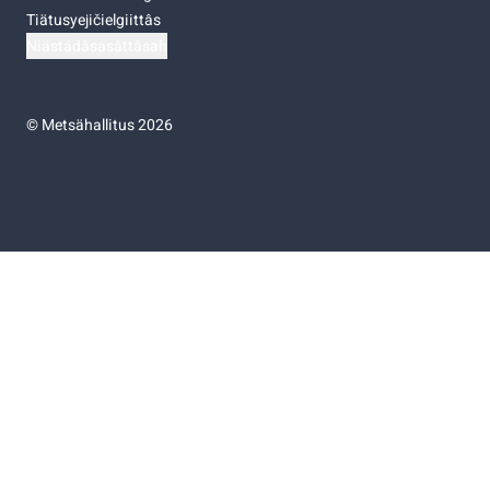
Tiätusyejičielgiittâs
Niästádâsasâttâsah
©
Metsähallitus 2026