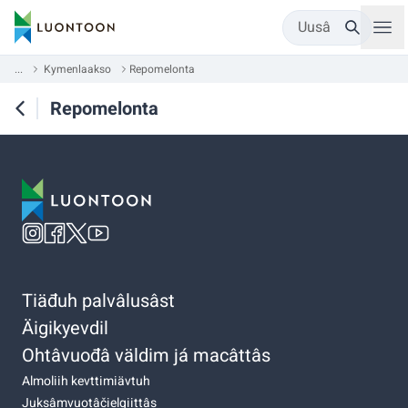
Uusâ
...
Kymenlaakso
Repomelonta
Repomelonta
Tiäđuh palvâlusâst
Äigikyevdil
Ohtâvuođâ väldim já macâttâs
Almoliih kevttimiävtuh
Juksâmvuotâčielgiittâs