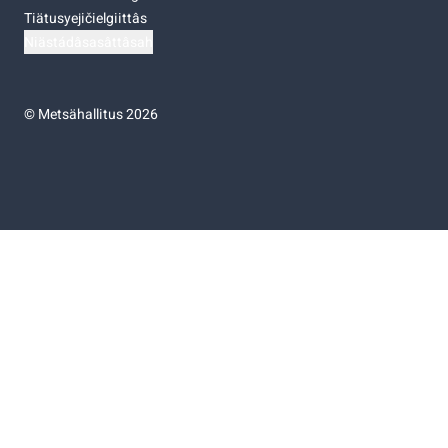
Tiätusyejičielgiittâs
Niästádâsasâttâsah
©
Metsähallitus 2026