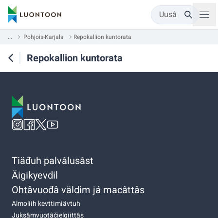
Uusâ
...
Pohjois-Karjala
Repokallion kuntorata
Repokallion kuntorata
Tiäđuh palvâlusâst
Äigikyevdil
Ohtâvuođâ väldim já macâttâs
Almoliih kevttimiävtuh
Juksâmvuotâčielgiittâs