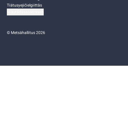
Tiätusyejičielgiittâs
Niästádâsasâttâsah
©
Metsähallitus 2026