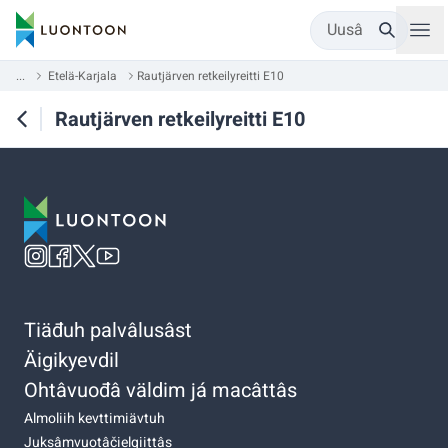
Uusâ
...
Etelä-Karjala
Rautjärven retkeilyreitti E10
Rautjärven retkeilyreitti E10
Tiäđuh palvâlusâst
Äigikyevdil
Ohtâvuođâ väldim já macâttâs
Almoliih kevttimiävtuh
Juksâmvuotâčielgiittâs