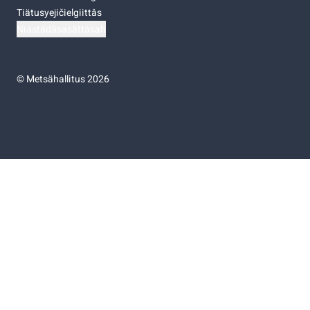
Tiätusyejičielgiittâs
Niästádâsasâttâsah
©
Metsähallitus 2026