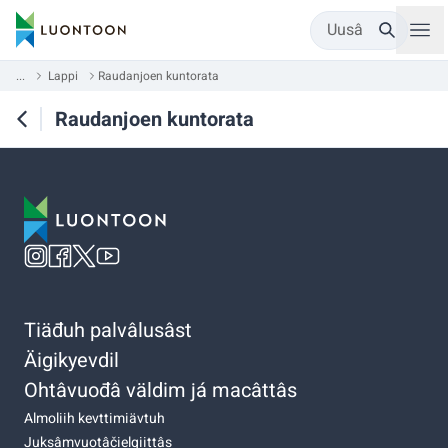
Uusâ
...
Lappi
Raudanjoen kuntorata
Raudanjoen kuntorata
Tiäđuh palvâlusâst
Äigikyevdil
Ohtâvuođâ väldim já macâttâs
Almoliih kevttimiävtuh
Juksâmvuotâčielgiittâs