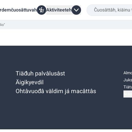
rdemčuosâttuvah
Aktiviteeteh
lio"
Tiäđuh palvâlusâst
Almo
Juks
Äigikyevdil
Tiätu
Ohtâvuođâ väldim já macâttâs
Niäs