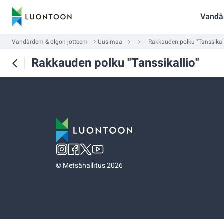
Vandâ
Vandârdem & olgon jotteem
Uusimaa
Rakkauden polku "Tanssikal
Rakkauden polku "Tanssikallio"
©
Metsähallitus 2026