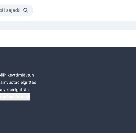
liih kevttimiävtuh
âmvuotâčielgiittâs
syejičielgiittâs
tádâsasâttâsah