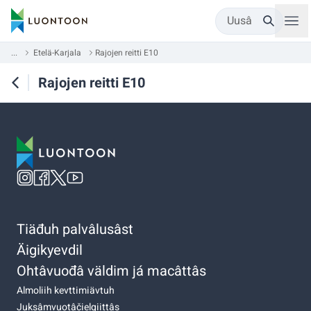
Uusâ
...
Etelä-Karjala
Rajojen reitti E10
Rajojen reitti E10
Tiäđuh palvâlusâst
Äigikyevdil
Ohtâvuođâ väldim já macâttâs
Almoliih kevttimiävtuh
Juksâmvuotâčielgiittâs