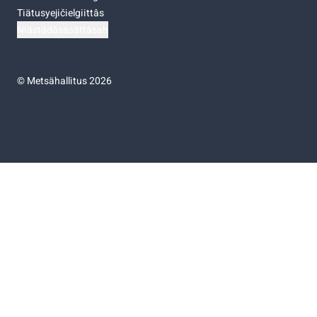
Tiätusyejičielgiittâs
Niästádâsasâttâsah
©
Metsähallitus 2026