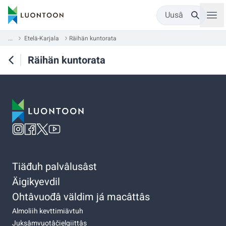
Uusâ
...
Etelä-Karjala
Räihän kuntorata
Räihän kuntorata
Tiäđuh palvâlusâst
Äigikyevdil
Ohtâvuođâ väldim já macâttâs
Almoliih kevttimiävtuh
Juksâmvuotâčielgiittâs