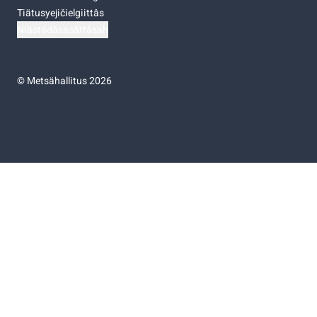
Tiätusyejičielgiittâs
Niästádâsasâttâsah
©
Metsähallitus 2026