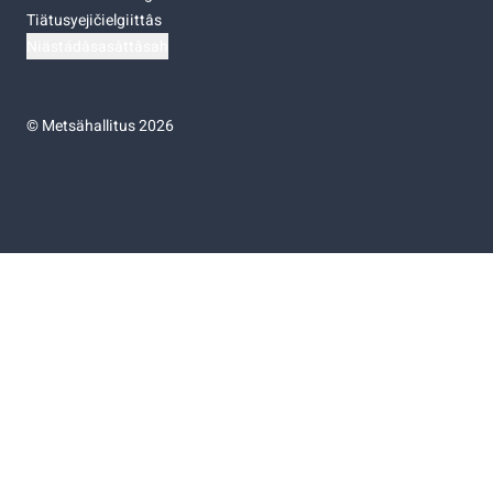
Tiätusyejičielgiittâs
Niästádâsasâttâsah
©
Metsähallitus 2026