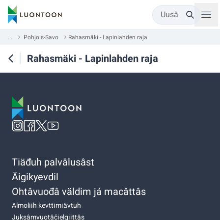
Uusâ
...
Pohjois-Savo
Rahasmäki - Lapinlahden raja
Rahasmäki - Lapinlahden raja
Tiäđuh palvâlusâst
Äigikyevdil
Ohtâvuođâ väldim já macâttâs
Almoliih kevttimiävtuh
Juksâmvuotâčielgiittâs