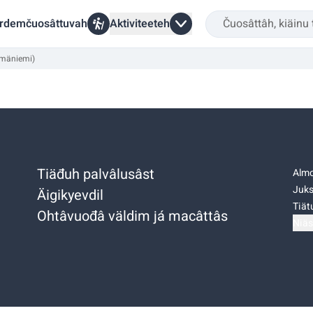
rdemčuosâttuvah
Aktiviteeteh
lmäniemi)
Tiäđuh palvâlusâst
Almo
Juks
Äigikyevdil
Tiätu
Ohtâvuođâ väldim já macâttâs
Niäs