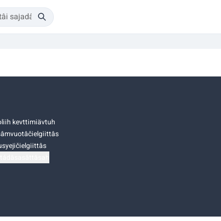
liih kevttimiävtuh
âmvuotâčielgiittâs
syejičielgiittâs
tádâsasâttâsah