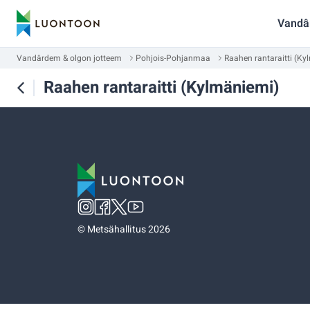
Vandâ
Vandârdem & olgon jotteem
Pohjois-Pohjanmaa
Raahen rantaraitti (Ky
Raahen rantaraitti (Kylmäniemi)
©
Metsähallitus 2026